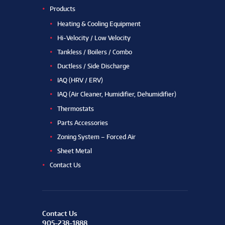
Products
Heating & Cooling Equipment
Hi-Velocity / Low Velocity
Tankless / Boilers / Combo
Ductless / Side Discharge
IAQ (HRV / ERV)
IAQ (Air Cleaner, Humidifier, Dehumidifier)
Thermostats
Parts Accessories
Zoning System – Forced Air
Sheet Metal
Contact Us
Contact Us
905-238-1888