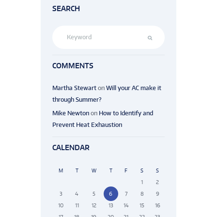
SEARCH
COMMENTS
Martha Stewart
on
Will your AC make it
through Summer?
Mike Newton
on
How to Identify and
Prevent Heat Exhaustion
CALENDAR
M
T
W
T
F
S
S
1
2
3
4
5
6
7
8
9
10
11
12
13
14
15
16