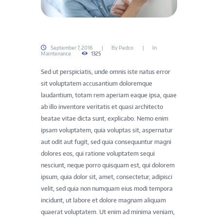
September 7, 2016
By
Pedco
In
Maintenance
1325
Sed ut perspiciatis, unde omnis iste natus error
sit voluptatem accusantium doloremque
laudantium, totam rem aperiam eaque ipsa, quae
ab illo inventore veritatis et quasi architecto
beatae vitae dicta sunt, explicabo. Nemo enim
ipsam voluptatem, quia voluptas sit, aspernatur
aut odit aut fugit, sed quia consequuntur magni
dolores eos, qui ratione voluptatem sequi
nesciunt, neque porro quisquam est, qui dolorem
ipsum, quia dolor sit, amet, consectetur, adipisci
velit, sed quia non numquam eius modi tempora
incidunt, ut labore et dolore magnam aliquam
quaerat voluptatem. Ut enim ad minima veniam,