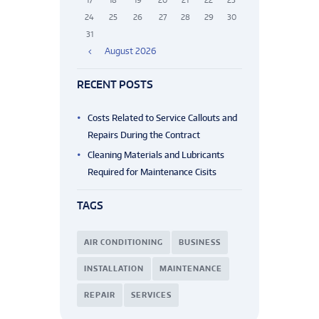
17
18
19
20
21
22
23
24
25
26
27
28
29
30
31
August
2026
RECENT POSTS
Costs Related to Service Callouts and
Repairs During the Contract
Cleaning Materials and Lubricants
Required for Maintenance Cisits
TAGS
AIR CONDITIONING
BUSINESS
INSTALLATION
MAINTENANCE
REPAIR
SERVICES