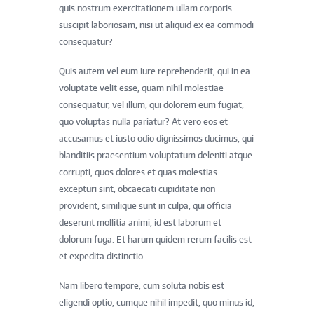
quis nostrum exercitationem ullam corporis
suscipit laboriosam, nisi ut aliquid ex ea commodi
consequatur?
Quis autem vel eum iure reprehenderit, qui in ea
voluptate velit esse, quam nihil molestiae
consequatur, vel illum, qui dolorem eum fugiat,
quo voluptas nulla pariatur? At vero eos et
accusamus et iusto odio dignissimos ducimus, qui
blanditiis praesentium voluptatum deleniti atque
corrupti, quos dolores et quas molestias
excepturi sint, obcaecati cupiditate non
provident, similique sunt in culpa, qui officia
deserunt mollitia animi, id est laborum et
dolorum fuga. Et harum quidem rerum facilis est
et expedita distinctio.
Nam libero tempore, cum soluta nobis est
eligendi optio, cumque nihil impedit, quo minus id,